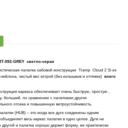
TRT-092-GREY светло-серая
истическая палатка хабовой конструкции Tramp Cloud 2 Si из
 нейлона, чистый вес котрой (без колышков и оттяжек)
всего
трукция каркаса обеспечивает очень быструю, простую ,
у, больший, по сравнению с палатками других
льного отсека и повышенную ветроустойчивость.
палатки (HUB) – это когда все дуги соединены одним
объединяет весь каркас палатки в одно целое. Дуги не
 другой и палатка хорошо держит форму, ее практически