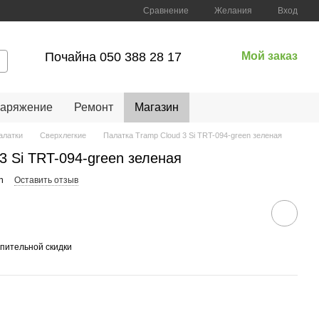
Сравнение
Желания
Вход
Почайна 050 388 28 17
Мой заказ
наряжение
Ремонт
Магазин
алатки
Сверхлегкие
Палатка Tramp Cloud 3 Si TRT-094-green зеленая
3 Si TRT-094-green зеленая
n
Оставить отзыв
пительной скидки