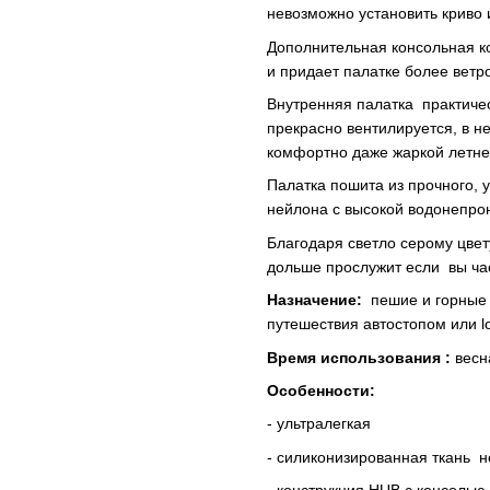
невозможно установить криво 
Дополнительная консольная ко
и придает палатке более вет
Внутренняя палатка практичес
прекрасно вентилируется, в не
комфортно даже жаркой летне
Палатка пошита из прочного, 
нейлона с высокой водонепро
Благодаря светло серому цвет
дольше прослужит если вы час
Назначение:
пешие и горные 
путешествия автостопом или l
Время использования :
весна
Особенности:
- ультралегкая
- силиконизированная ткань н