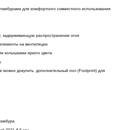
2 тамбурами для комфортного совместного использования
ку, задерживающую распространение огня
 элементы на вентиляции
ми колышками яркого цвета
ка
ке можно докупить дополнительный пол (Footprint) для
 тамбура
ий 7071 8,5 мм