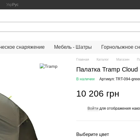
Укр
Рус
ческое снаряжение
Мебель - Шатры
Горнолыжное с
Главная
Каталог
Магазин
П
Палатка Tramp Cloud 
В наличии
Артикул: TRT-094-gree
10 206 грн
Войти
для отображения нако
%
Выберите цвет