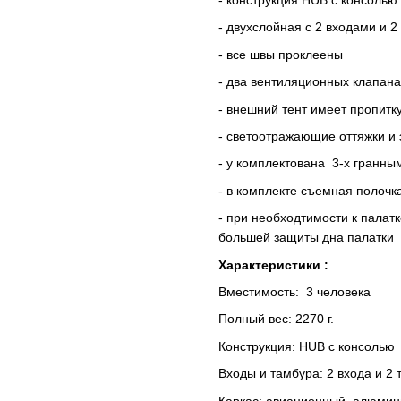
- конструкция HUB с консолью
- двухслойная с 2 входами и 
- все швы проклеены
- два вентиляционных клапана
- внешний тент имеет пропит
- светоотражающие оттяжки и
- у комплектована 3-х гранны
- в комплекте съемная полоч
- при необходтимости к палат
большей защиты дна палатки
Характеристики :
Вместимость: 3 человека
Полный вес: 2270 г.
Конструкция: HUB с консолью
Входы и тамбура: 2 входа и 2
Каркас: авиационный алюмин