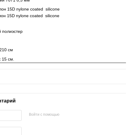
лон 15D nylone coated silicone
он 15D nylone coated silicone
 полиэстер
210 см
 15 см.
нтарий
Войти с помощью