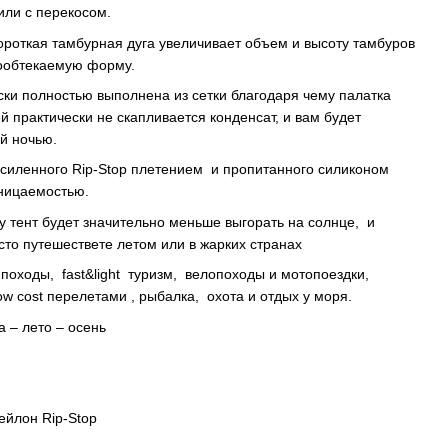
или с перекосом.
роткая тамбурная дуга увеличивает объем и высоту тамбуров
рообтекаемую форму.
ки полностью выполнена из сетки благодаря чему палатка
й практически не скапливается конденсат, и вам будет
й ночью.
усиленного Rip-Stop плетением и пропитанного силиконом
ницаемостью.
у тент будет значительно меньше выгорать на солнце, и
то путешествете летом или в жарких странах
походы, fast&light туризм, велопоходы и мотопоездки,
ow cost перелетами , рыбалка, охота и отдых у моря.
 – лето – осень
ейлон Rip-Stop