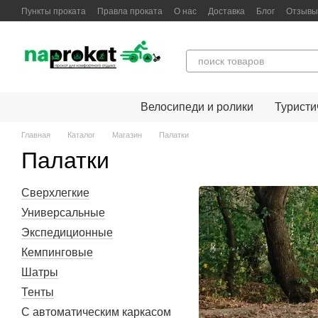
Перейти к основному контенту
Пункты проката
Правла проката
О нас
Доставка
Блог
Отзывы
Велосипеди и ролики
Туристи
Главная
Каталог
Магазин
Палатки
Палатки
Сверхлегкие
Универсальные
Экспедиционные
Кемпинговые
Шатры
Тенты
С автоматическим каркасом