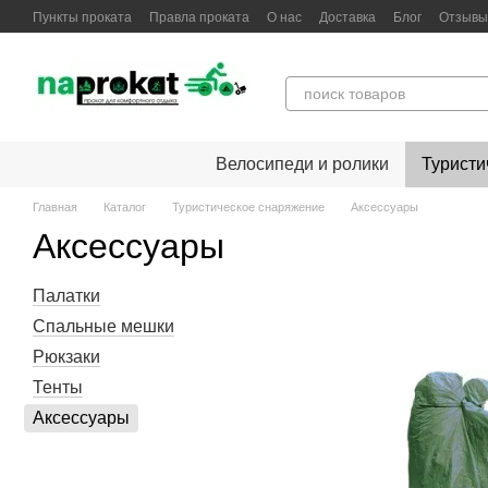
Перейти к основному контенту
Пункты проката
Правла проката
О нас
Доставка
Блог
Отзывы
Велосипеди и ролики
Туристи
Главная
Каталог
Туристическое снаряжение
Аксессуары
Аксессуары
Палатки
Спальные мешки
Рюкзаки
Тенты
Аксессуары