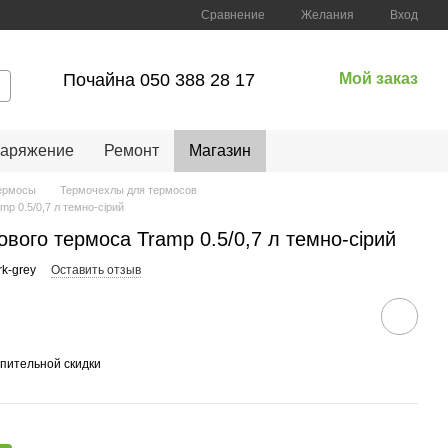
Сравнение
Желания
Вход
Почайна 050 388 28 17
Мой заказ
наряжение
Ремонт
Магазин
ермосы
Термочехлы для термосов
p 0.5/0,7 л темно-сірий
вого термоса Tramp 0.5/0,7 л темно-сірий
k-grey
Оставить отзыв
пительной скидки