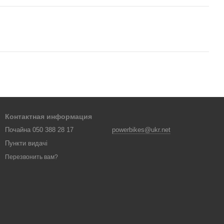
Контактная информация
Почайна 050 388 28 17
powerbikes@ukr.net
Пункти видачі
Перезвонить вам?