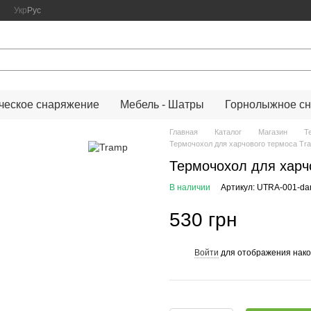
Укр
Рус
ческое снаряжение
Мебель - Шатры
Горнолыжное с
Главная
Каталог
Магазин
Т
Термочохол для харчового термоса Tram
Термочохол для харчо
В наличии
Артикул: UTRA-001-dar
530 грн
Войти
для отображения нако
%