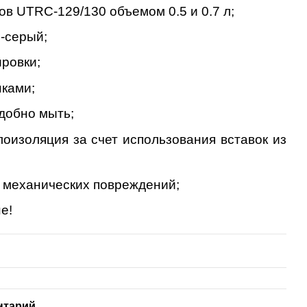
сов
UTRC
-129/130 объемом 0.5 и 0.7 л;
о-серый;
ировки;
нками;
удобно мыть;
лоизоляция за счет использования вставок из
 механических повреждений;
е!
нтарий