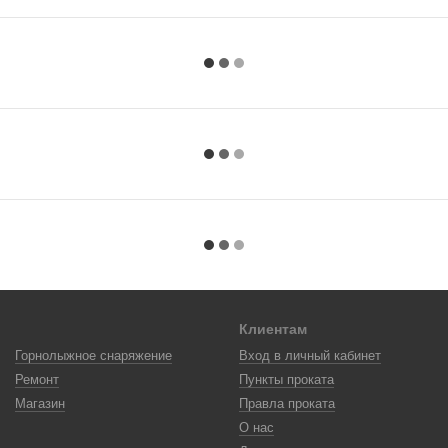
Клиентам
Горнолыжное снаряжение
Вход в личный кабинет
Ремонт
Пункты проката
Магазин
Правла проката
О нас