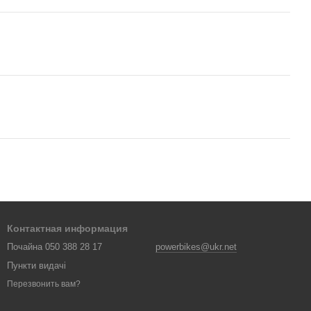
Контактная информация
Почайна 050 388 28 17
powerbikes@ukr.net
Пункти видачі
Перезвонить вам?