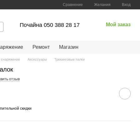
Сравнение
Желания
Вход
Почайна 050 388 28 17
Мой заказ
наряжение
Ремонт
Магазин
 снаряжение
Аксессуары
Трекинговые палки
палок
вить отзыв
пительной скидки