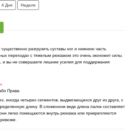
4 Дня
Неделя
 существенно разгрузить суставы ног и нижнюю часть
ных переходах с тяжелым рюкзаком это очень экономит силы.
ь, и вы не совершаете лишние усилия для поддержания
н.
 або Права
х, иногда четырех сегментов, выдвигающихся друг из друга, с
ределенную длину. В сложенном виде длина палок составляет
 они легко помещаются внутрь рюкзака или прикрепляются
ревозке.