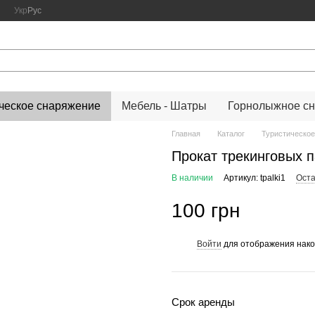
Укр
Рус
ческое снаряжение
Мебель - Шатры
Горнолыжное с
Главная
Каталог
Туристическое
Прокат трекинговых 
В наличии
Артикул: tpalki1
Оста
100 грн
Войти
для отображения нако
%
Срок аренды