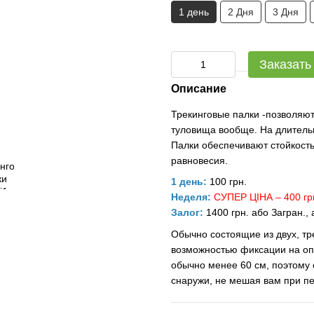
1 день
2 Дня
3 Дня
Заказать
Описание
Трекинговые палки -позволяют
туловища вообще. На длитель
Палки обеспечивают стойкост
равновесия.
1 день:
100 грн.
Неделя:
СУПЕР ЦІНА – 400 гр
Залог:
1400 грн. або Загран.,
Обычно состоящие из двух, тре
возможностью фиксации на оп
обычно менее 60 см, поэтому
снаружи, не мешая вам при пе