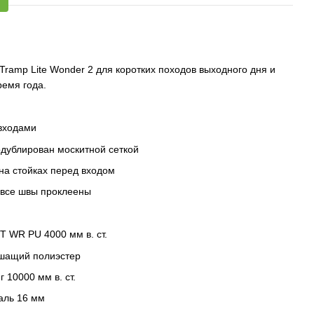
Tramp Lite Wonder 2 для коротких походов выходного дня и
ремя года.
 входами
одублирован москитной сеткой
на стойках перед входом
 все швы проклеены
T WR PU 4000 мм в. ст.
ышащий полиэстер
 10000 мм в. ст.
аль 16 мм