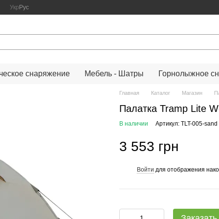
Укр
Рус
ческое снаряжение
Мебель - Шатры
Горнолыжное с
Главная
Каталог
Магазин
П
Палатка Tramp Lite W
В наличии
Артикул: TLT-005-sand
3 553 грн
Войти
для отображения нако
%
Заказать