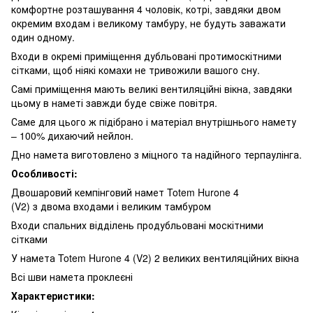
комфортне розташування 4 чоловік, котрі, завдяки двом
окремим входам і великому тамбуру, не будуть заважати
один одному.
Входи в окремі приміщення дубльовані протимоскітними
сітками, щоб ніякі комахи не тривожили вашого сну.
Самі приміщення мають великі вентиляційні вікна, завдяки
цьому в наметі завжди буде свіже повітря.
Саме для цього ж підібрано і матеріал внутрішнього намету
– 100% дихаючий нейлон.
Дно намета виготовлено з міцного та надійного терпаулінга.
Особливості:
Двошаровий кемпінговий намет Totem Hurone 4
(V2) з двома входами і великим тамбуром
Входи спальних відділень продубльовані москітними
сітками
У намета Totem Hurone 4 (V2) 2 великих вентиляційних вікна
Всі шви намета проклеєні
Характеристики: