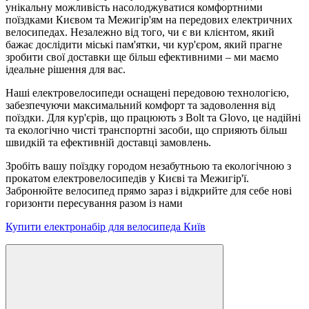
унікальну можливість насолоджуватися комфортними
поїздками Києвом та Межигір'ям на передових електричних
велосипедах. Незалежно від того, чи є ви клієнтом, який
бажає дослідити міські пам'ятки, чи кур'єром, який прагне
зробити свої доставки ще більш ефективними – ми маємо
ідеальне рішення для вас.
Наші електровелосипеди оснащені передовою технологією,
забезпечуючи максимальний комфорт та задоволення від
поїздки. Для кур'єрів, що працюють з Bolt та Glovo, це надійні
та екологічно чисті транспортні засоби, що сприяють більш
швидкій та ефективній доставці замовлень.
Зробіть вашу поїздку городом незабутньою та екологічною з
прокатом електровелосипедів у Києві та Межигір'ї.
Забронюйте велосипед прямо зараз і відкрийте для себе нові
горизонти пересування разом із нами
Купити електронабір для велосипеда Київ