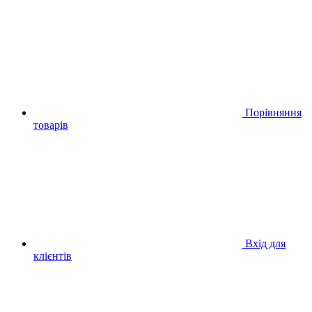
Порівняння
товарів
Вхід для
клієнтів