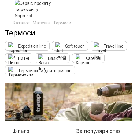
Каталог
Магазин
Термоси
Термоси
Expedition line
Soft touch
Travel line
Питні
Basic line
Харчові
Термочохли для термосів
Фільтр
За популярністю