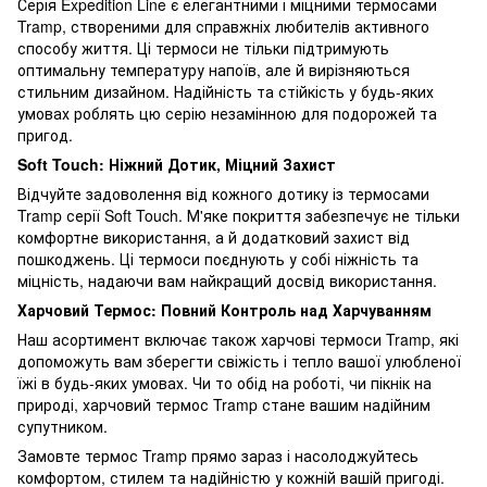
Серія Expedition Line є елегантними і міцними термосами
Tramp, створеними для справжніх любителів активного
способу життя. Ці термоси не тільки підтримують
оптимальну температуру напоїв, але й вирізняються
стильним дизайном. Надійність та стійкість у будь-яких
умовах роблять цю серію незамінною для подорожей та
пригод.
Soft Touch: Ніжний Дотик, Міцний Захист
Відчуйте задоволення від кожного дотику із термосами
Tramp серії Soft Touch. М'яке покриття забезпечує не тільки
комфортне використання, а й додатковий захист від
пошкоджень. Ці термоси поєднують у собі ніжність та
міцність, надаючи вам найкращий досвід використання.
Харчовий Термос: Повний Контроль над Харчуванням
Наш асортимент включає також харчові термоси Tramp, які
допоможуть вам зберегти свіжість і тепло вашої улюбленої
їжі в будь-яких умовах. Чи то обід на роботі, чи пікнік на
природі, харчовий термос Tramp стане вашим надійним
супутником.
Замовте термос Tramp прямо зараз і насолоджуйтесь
комфортом, стилем та надійністю у кожній вашій пригоді.