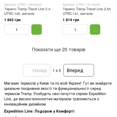
Артикул: UTRC-140-black
Артикул: UTRC-141-black
Термос Tramp Travel Line 2 л
Термос Tramp Travel Line 2,5л
UTRC-140, металік
UTRC-141, металік
1 663 грн
1 814 грн
Показати ще 20 товарів
Назад
Вперед
1
з 3
Магазин термосів у Києві та по всій Україні! Тут ви знайдете
ідеальне поєднання якості та функціональності серед
термосів Tramp. Розбудіть свої почуття серією Expedition
Line, де високотехнологічні матеріали трапляються з
інноваційним дизайном.
Expedition Line: Подорож у Комфорті