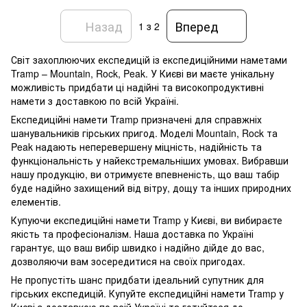
Назад
Вперед
1
з 2
Світ захоплюючих експедицій із експедиційними наметами
Tramp – Mountain, Rock, Peak. У Києві ви маєте унікальну
можливість придбати ці надійні та високопродуктивні
намети з доставкою по всій Україні.
Експедиційні намети Tramp призначені для справжніх
шанувальників гірських пригод. Моделі Mountain, Rock та
Peak надають неперевершену міцність, надійність та
функціональність у найекстремальніших умовах. Вибравши
нашу продукцію, ви отримуєте впевненість, що ваш табір
буде надійно захищений від вітру, дощу та інших природних
елементів.
Купуючи експедиційні намети Tramp у Києві, ви вибираєте
якість та професіоналізм. Наша доставка по Україні
гарантує, що ваш вибір швидко і надійно дійде до вас,
дозволяючи вам зосередитися на своїх пригодах.
Не пропустіть шанс придбати ідеальний супутник для
гірських експедицій. Купуйте експедиційні намети Tramp у