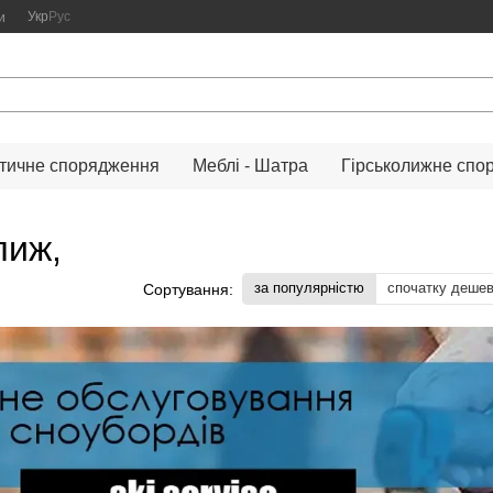
Укр
Рус
и
тичне спорядження
Меблі - Шатра
Гірськолижне спо
лиж,
за популярністю
спочатку деше
Сортування: