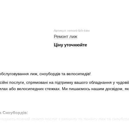
Артикул: remont-lizh-kiev
Ремонт лиж
Ціну уточнюйте
обслуговування лиж, сноубордів та велосипедів!
сійні послуги, спрямовані на підтримку вашого обладнання у чудов
хилах або велосипедних стежках. Ми пишаємось нашим досвідом, як
а Сноубордів:
надають повний спектр послуг з ремонту та тюнінгу лиж та сноуборд
аль, щоб ваше обладнання було в ідеальному стані.