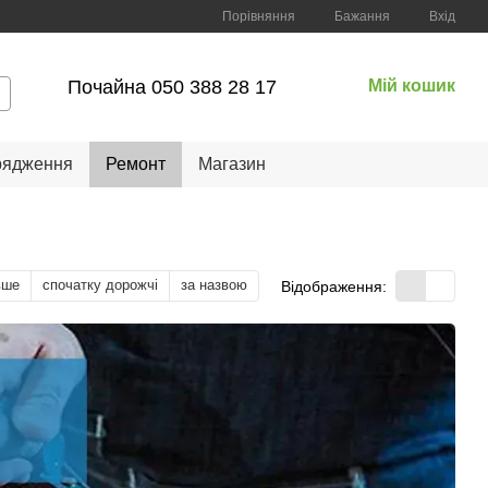
Порівняння
Бажання
Вхід
Почайна 050 388 28 17
Мій кошик
рядження
Ремонт
Магазин
вше
спочатку дорожчі
за назвою
Відображення: