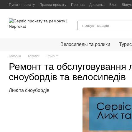
Перейти до основного контенту
Пункти прокату
Правла прокату
Про нас
Доставка
Блог
Відгук
Велосипеды та ролики
Турис
Головна
Каталог
Ремонт
Ремонт та обслуговування 
сноубордів та велосипедів
Лиж та сноубордів