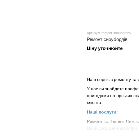
Артикул: remont-snoubordov
Ремонт сноубордів
Ціну уточнюйте
Наш сервіс з ремонту та 
У нас ви знайдете профе
пригодами на гірських с
клієнта.
Наші послуги:
Ремонт та Тюнінг Лиж т
Наші досвідчені майстри 
ми дбаємо про кожну дет