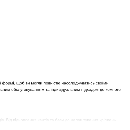
ій формі, щоб ви могли повністю насолоджуватись своїми
існим обслуговуванням та індивідуальним підходом до кожного
ів. Від відновлення кантів та бази до налаштування кріплень