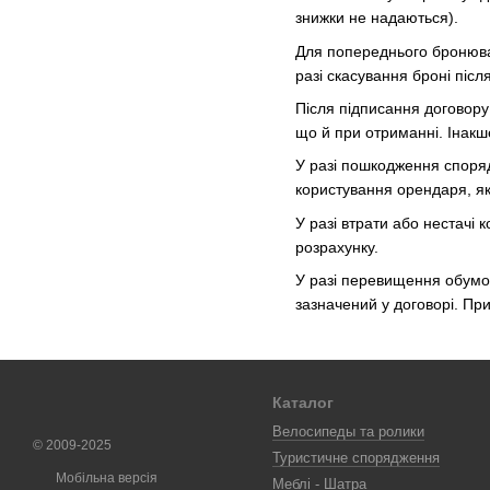
знижки не надаються).
Для попереднього бронюван
разі скасування броні піс
Після підписання договору
що й при отриманні. Інакш
У разі пошкодження споряд
користування орендаря, як
У разі втрати або нестачі 
розрахунку.
У разі перевищення обумов
зазначений у договорі. Пр
Каталог
Велосипеды та ролики
© 2009-2025
Туристичне спорядження
Мобільна версія
Меблі - Шатра