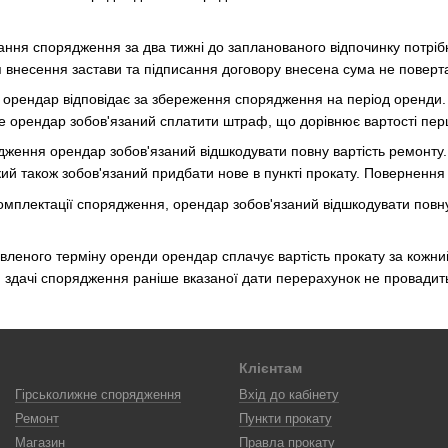
ня спорядження за два тижні до запланованого відпочинку потрібно
ля внесення застави та підписання договору внесена сума не поверт
 орендар відповідає за збереження спорядження на період оренди.
е орендар зобов'язаний сплатити штраф, що дорівнює вартості пер
ження орендар зобов'язаний відшкодувати повну вартість ремонту
ий також зобов'язаний придбати нове в пункті прокату. Повернення 
комплектації спорядження, орендар зобов'язаний відшкодувати повну
леного терміну оренди орендар сплачує вартість прокату за кожни
и здачі спорядження раніше вказаної дати перерахунок не провадит
Клієнтам
Гірськолижне спорядження
Вхід до кабінету
Ремонт
Пункти прокату
Магазин
Правла прокату