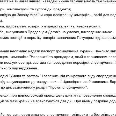
нтекст не вимагає іншого, наведені нижче терміни мають такі значен
ари, комплектуючі та супровідні предмети;
дповідно до Закону України «про електронну комерцію», засіб для по
и.
я, що реалізує товари, які представлені на Інтернет-сайті.
ба, яка уклала з Продавцем Договір на умовах, викладених нижче.
ремих позицій із переліку товарів, зазначених Покупцем під час ро
енди необхідно надати паспорт громадянина України. Важливо відз
авцем, компанією "Напрокат" та орендарем, який є споживачем по
ти послуги оренди, застави та проведення перевірки спорядження. У
льного підтвердження.
зділі "Умови та застави" і залежить від конкретного виду споряджен
д час укладання договору, повинні відповідати особі заявника. Варт
 до цін, зазначених у розділі "Прокат спорядження".
ренди: при довгостроковій оренді день взяття та повернення споря
здки за межі країни не враховуються два дні. При цьому потрібне д
ійснюється перед видачею спорядження готівковим та безготівкови