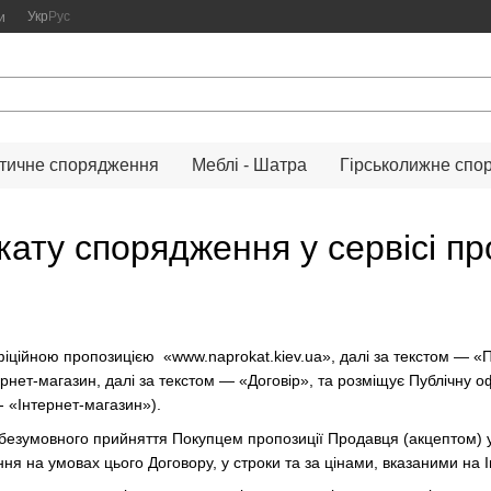
Укр
Рус
и
тичне спорядження
Меблі - Шатра
Гірськолижне спо
ату спорядження у сервісі пр
іційною пропозицією «www.naprokat.kiev.ua», далі за текстом — «П
ернет-магазин, далі за текстом — «Договір», та розміщує Публічну 
 - «Інтернет-магазин»).
безумовного прийняття Покупцем пропозиції Продавця (акцептом) у
я на умовах цього Договору, у строки та за цінами, вказаними на 