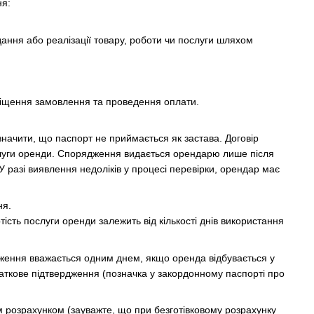
ня:
дання або реалізації товару, роботи чи послуги шляхом
зміщення замовлення та проведення оплати.
начити, що паспорт не приймається як застава. Договір
слуги оренди. Спорядження видається орендарю лише після
 разі виявлення недоліків у процесі перевірки, орендар має
ня.
ість послуги оренди залежить від кількості днів використання
дження вважається одним днем, якщо оренда відбувається у
одаткове підтвердження (позначка у закордонному паспорті про
м розрахунком (зауважте, що при безготівковому розрахунку