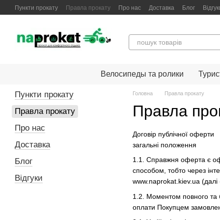
Перейти до основного контенту
Пункти прокату
Правла прокату
Про нас
Доставка
Блог
Відгук
Велосипеды та ролики
Турис
Пункти прокату
Головна
Правла прокату
Правла прок
Правла прокату
Про нас
Договір публічної оферти
Доставка
загальні положення
1.1. Справжня оферта є оф
Блог
способом, тобто через інт
Відгуки
www.naprokat.kiev.ua (далі
1.2. Моментом повного та 
оплати Покупцем замовленн