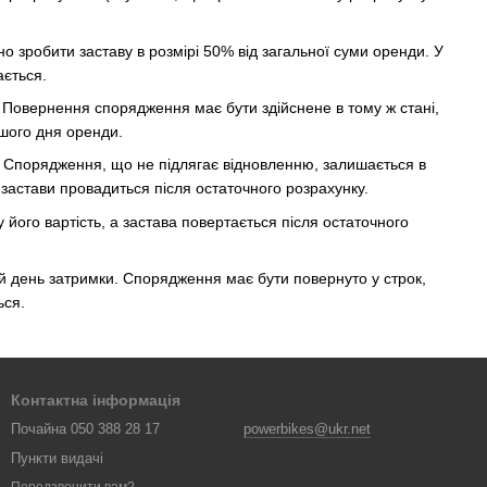
 зробити заставу в розмірі 50% від загальної суми оренди. У
ається.
 Повернення спорядження має бути здійснене в тому ж стані,
шого дня оренди.
. Спорядження, що не підлягає відновленню, залишається в
застави провадиться після остаточного розрахунку.
 його вартість, а застава повертається після остаточного
й день затримки. Спорядження має бути повернуто у строк,
ься.
Контактна інформація
Почайна 050 388 28 17
powerbikes@ukr.net
Пункти видачі