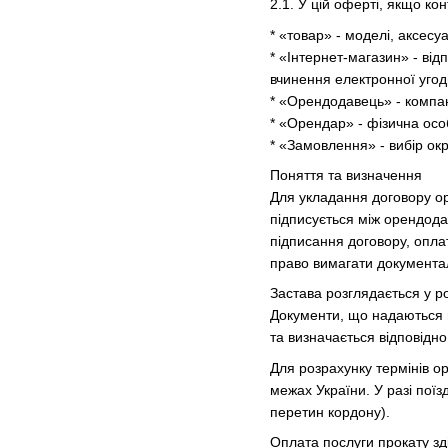
2.1. У цій оферті, якщо ко
* «товар» - моделі, аксесу
* «Інтернет-магазин» - ві
вчинення електронної угод
* «Орендодавець» - компані
* «Орендар» - фізична осо
* «Замовлення» - вибір ок
Поняття та визначення
Для укладання договору ор
підписується між орендод
підписання договору, опла
право вимагати документа
Застава розглядається у ро
Документи, що надаються пі
та визначається відповідно
Для розрахунку термінів о
межах України. У разі пої
перетин кордону).
Оплата послуги прокату зд