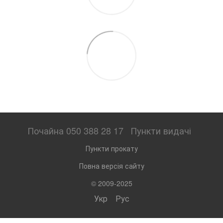
Почайна 050 388 28 17
Пункти видачі
Пункти прокату
Повна версія сайту
© 2009-2025
Укр
Рус