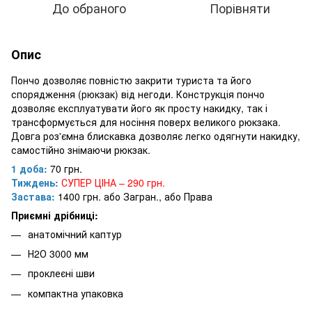
До обраного
Порівняти
Опис
Пончо дозволяє повністю закрити туриста та його
спорядження (рюкзак) від негоди. Конструкція пончо
дозволяє експлуатувати його як просту накидку, так і
трансформується для носіння поверх великого рюкзака.
Довга роз'ємна блискавка дозволяє легко одягнути накидку,
самостійно знімаючи рюкзак.
1 доба:
70 грн.
Тиждень:
СУПЕР ЦІНА – 290 грн.
Застава:
1400 грн. або Загран., або Права
Приємні дрібниці:
анатомічний каптур
Н2О 3000 мм
проклеєні шви
компактна упаковка