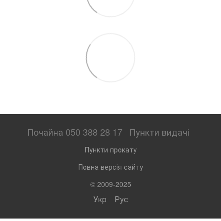
Почайна 050 388 28 17
Пункти видачі
Пункти прокату
Повна версія сайту
© 2009-2025
Укр
Рус