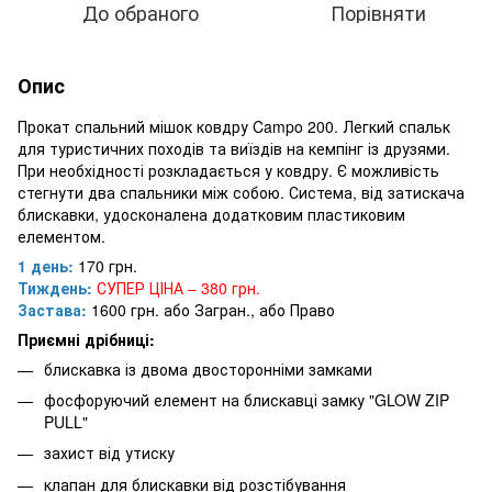
До обраного
Порівняти
Опис
Прокат спальний мішок ковдру Campo 200. Легкий спальк
для туристичних походів та виїздів на кемпінг із друзями.
При необхідності розкладається у ковдру. Є можливість
стегнути два спальники між собою. Система, від затискача
блискавки, удосконалена додатковим пластиковим
елементом.
1 день:
170 грн.
Тиждень:
СУПЕР ЦІНА – 380 грн.
Застава:
1600 грн. або Загран., або Право
Приємні дрібниці:
блискавка із двома двосторонніми замками
фосфоруючий елемент на блискавці замку "GLOW ZIP
PULL"
захист від утиску
клапан для блискавки від розстібування