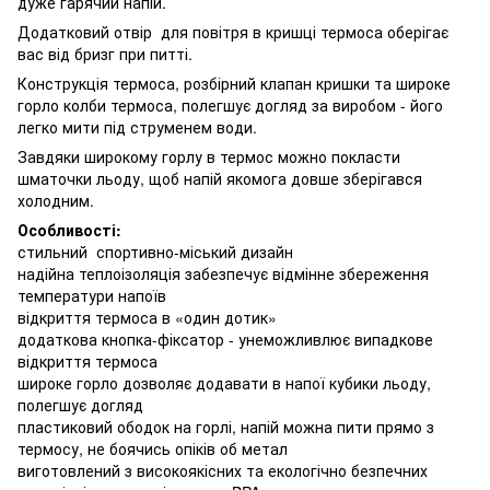
дуже гарячий напій.
Додатковий отвір для повітря в кришці термоса оберігає
вас від бризг при питті.
Конструкція термоса, розбірний клапан кришки та широке
горло колби термоса, полегшує догляд за виробом - його
легко мити під струменем води.
Завдяки широкому горлу в термос можно покласти
шматочки льоду, щоб напій якомога довше зберігався
холодним.
Особливості:
стильний спортивно-міський дизайн
надійна теплоізоляція забезпечує відмінне збереження
температури напоїв
відкриття термоса в «один дотик»
додаткова кнопка-фіксатор - унеможливлює випадкове
відкриття термоса
широке горло дозволяє додавати в напої кубики льоду,
полегшує догляд
пластиковий ободок на горлі, напій можна пити прямо з
термосу, не боячись опіків об метал
виготовлений з високоякісних та екологічно безпечних