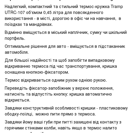
Надлегкий, компактний та стильний термос-кружка Tramp
UTRC-107 об'ємом 0,45 літра для повсякденного
використання - в місті, дорогою в офіс чи на навчання, в
поїздках та мандрівках.
Відмінно вміщується в міський наплічник, сумку чи шкільний
портфель.
Оптимальне рішення для авто - вміщується в підстаканник
автомобіля.
Для більшої надійності та щоб запобігти випадковому
відкриванню термоса під час транспортування, кришка
оснащена кнопкою-фіксатором.
Термос відкриваеться одним рухом однією рукою.
Переведіть фіксатор-запобіжник у верхнє положення,
натисніть та відпустіть кнопку: кришка автоматично
відкриється.
Завдяки конструктивній особливості кришки - пластиковому
ободку-поїлці, можно пити прямо з термоса.
Завдяки йому ваші губи при питті захищені від контакту з
горячими стінками колби, навіть якщо в термос налито