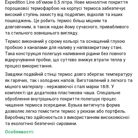
Expedition Line об'ємом 0,5 літра. Нове монолітне покриття
порошкової термофарбою на корпусі термоса забезпечує
високий ступінь захисту від подряпин, відколів та інших
пошкоджень. Це робить термос більш міцним та
довговічним, а також надає йому сучасного, привабливого
та стильного зовнішнього вигляду.
Термос виконаний у сірому кольорі та оснащений глухою
пробкою з каналами для наливу у напівзакритому стані.
Така конструкція полегшує наливання рідини без повного
відкручування пробки, що суттєво знижує втрати тепла у
процесі використання.
Завдяки подвійній стінці термос довго зберігає температуру
як гарячих, так і холодних напоїв. Виготовлений з легкого та
міцного матеріалу - нержавіючої сталі марки 18/8. У
комплекті іде додаткова пластикова чаша. Спеціальне
оброблення внутрішнього покриття полегшує процес
чищення термоса зсередини. Вузька витягнута форма
дозволяє легко помістити термос у рюкзак або портфель.
Виробництво здійснюється з використанням високоякісної
та екологічно безпечної сировини.
Особливості: