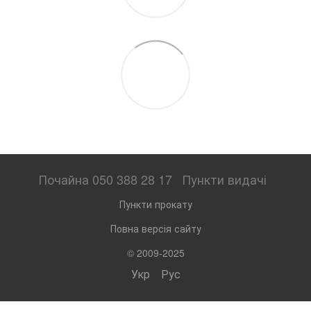
Почайна 050 388 28 17
Пункти видачі
Пункти прокату
Повна версія сайту
© 2009-2025
Укр
Рус