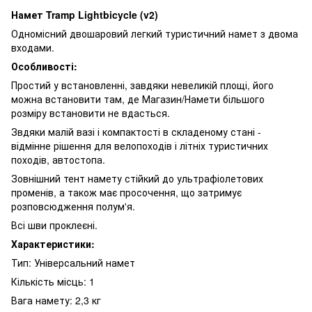
Намет Tramp Lightbicycle (v2)
Одномісний двошаровий легкий туристичний намет з двома
входами.
Особливості:
Простий у встановленні, завдяки невеликій площі, його
можна встановити там, де Магазин/Намети більшого
розміру встановити не вдасться.
Звдяки малій вазі і компактості в складеному стані -
відмінне рішення для велопоходів і літніх туристичних
походів, автостопа.
Зовнішний тент намету стійкий до ультрафіолетових
променів, а також має просочення, що затримує
розповсюдження полум'я.
Всі шви проклеєні.
Характеристики:
Тип: Універсальний намет
Кількість місць: 1
Вага намету: 2,3 кг